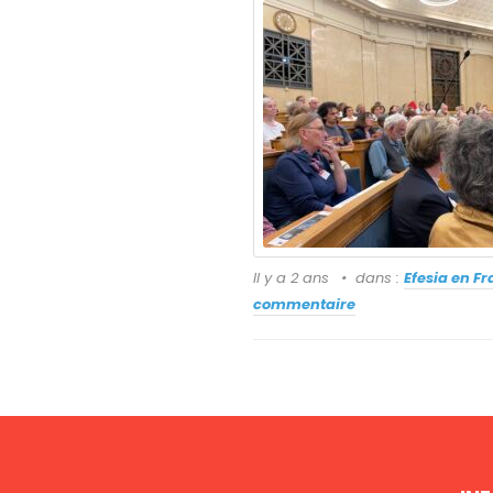
Il y a 2 ans
dans :
Efesia en F
commentaire