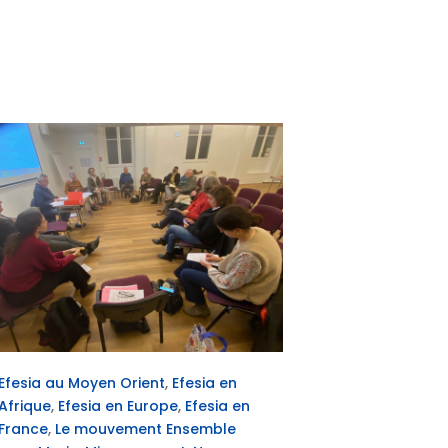
Efesia au Mo
Afrique
,
Efes
avant
Séminaire
Efesia au Moyen Orient
,
Efesia en
Afrique
,
Efesia en Europe
,
Efesia en
France
,
Le mouvement Ensemble