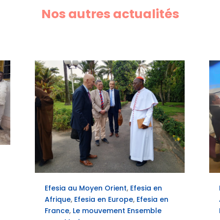
Nos autres actualités
Efesia au Moyen Orient
,
Efesia en
Afrique
,
Efesia en Europe
,
Efesia en
France
,
Le mouvement Ensemble