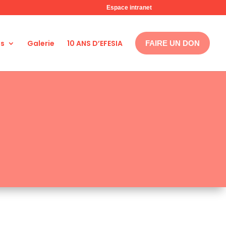
Espace intranet
ns
Galerie
10 ANS D’EFESIA
FAIRE UN DON