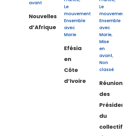
avant
Le
Le
mouvement
mouvement
Nouvelles
Ensemble
Ensemble
d’Afrique
avec
avec
Marie
Marie
,
Mise
Efésia
en
avant
,
en
Non
Côte
classé
d’Ivoire
Réunion
des
Président.e.
du
collectif