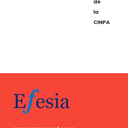
de
la
CINPA