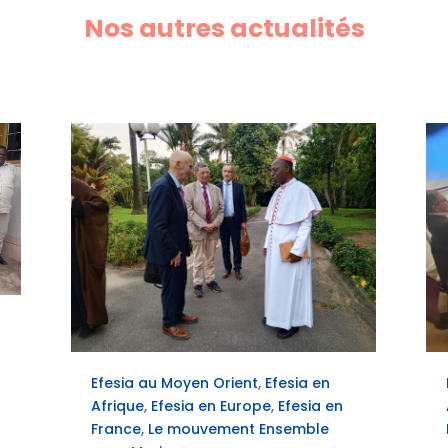
Nos autres actualités
Efesia au Moyen Orient
,
Efesia en
Afrique
,
Efesia en Europe
,
Efesia en
France
,
Le mouvement Ensemble