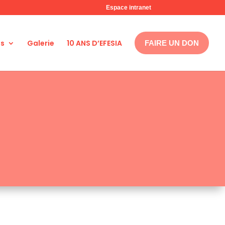
Espace intranet
ns
Galerie
10 ANS D’EFESIA
FAIRE UN DON