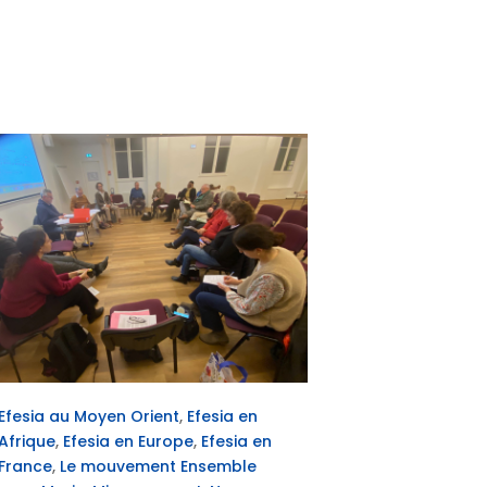
Efesia au Moyen Orient
,
Efesia en
Efesia au Mo
Afrique
,
Efesia en Europe
,
Efesia en
Afrique
,
Efes
France
,
Le mouvement Ensemble